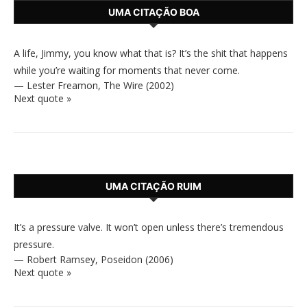
UMA CITAÇÃO BOA
A life, Jimmy, you know what that is? It’s the shit that happens
while you’re waiting for moments that never come.
—
Lester Freamon
,
The Wire (2002)
Next quote »
UMA CITAÇÃO RUIM
It’s a pressure valve. It won’t open unless there’s tremendous
pressure.
—
Robert Ramsey
,
Poseidon (2006)
Next quote »