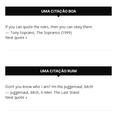
UMA CITAÇÃO BOA
If you can quote the rules, then you can obey them.
—
Tony Soprano
,
The Sopranos (1999)
Next quote »
UMA CITAÇÃO RUIM
Don’t you know who I am? I’m the Juggernaut, bitch!
—
Juggernaut, bitch
,
X-Men: The Last Stand
Next quote »