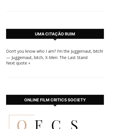
UMA CITAÇÃO RUIM
Don’t you know who I am? I’m the Juggernaut, bitch!
—
Juggernaut, bitch
,
X-Men: The Last Stand
Next quote »
ONLINE FILM CRITICS SOCIETY