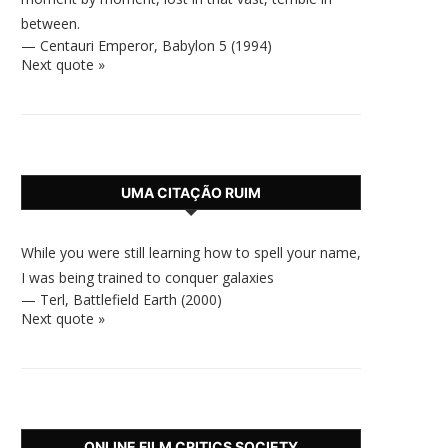
between.
—
Centauri Emperor
,
Babylon 5 (1994)
Next quote »
UMA CITAÇÃO RUIM
While you were still learning how to spell your name,
I was being trained to conquer galaxies
—
Terl
,
Battlefield Earth (2000)
Next quote »
ONLINE FILM CRITICS SOCIETY