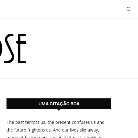
UMA CITAÇÃO BOA
The past tempts us, the present confuses us and
the future frightens us. And our lives slip away,
moment by moment, lost in that vast, terrible in