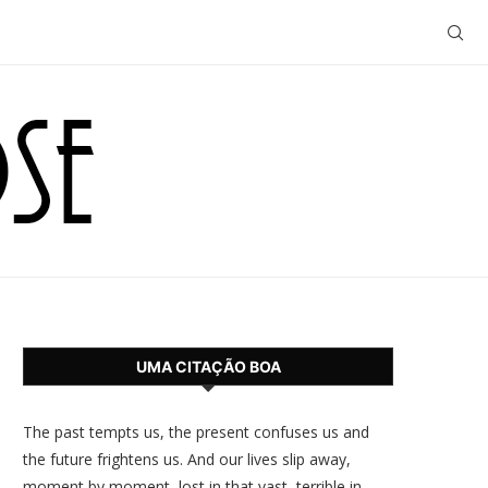
UMA CITAÇÃO BOA
The past tempts us, the present confuses us and
the future frightens us. And our lives slip away,
moment by moment, lost in that vast, terrible in