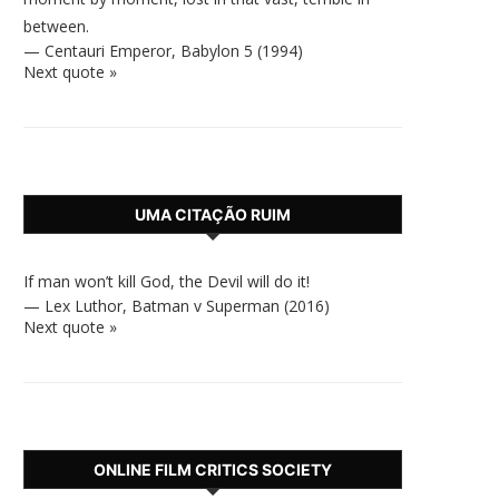
between.
—
Centauri Emperor
,
Babylon 5 (1994)
Next quote »
UMA CITAÇÃO RUIM
If man won’t kill God, the Devil will do it!
—
Lex Luthor
,
Batman v Superman (2016)
Next quote »
ONLINE FILM CRITICS SOCIETY