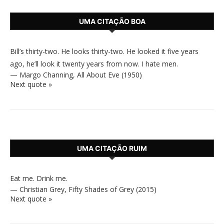
UMA CITAÇÃO BOA
Bill’s thirty-two. He looks thirty-two. He looked it five years
ago, he’ll look it twenty years from now. I hate men.
—
Margo Channing
,
All About Eve (1950)
Next quote »
UMA CITAÇÃO RUIM
Eat me. Drink me.
—
Christian Grey
,
Fifty Shades of Grey (2015)
Next quote »