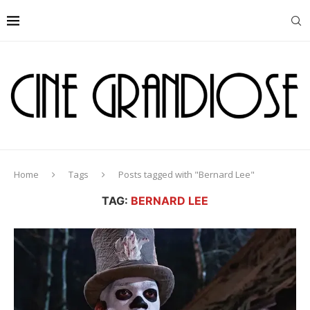
Home
Tags
Posts tagged with "Bernard Lee"
TAG:
BERNARD LEE