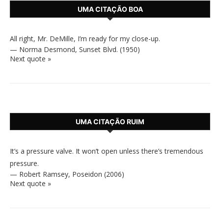
UMA CITAÇÃO BOA
All right, Mr. DeMille, I’m ready for my close-up.
—
Norma Desmond
,
Sunset Blvd. (1950)
Next quote »
UMA CITAÇÃO RUIM
It’s a pressure valve. It won’t open unless there’s tremendous
pressure.
—
Robert Ramsey
,
Poseidon (2006)
Next quote »