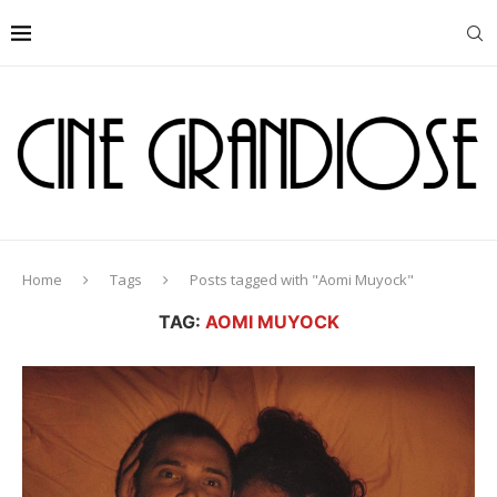
Home
Tags
Posts tagged with "Aomi Muyock"
TAG:
AOMI MUYOCK