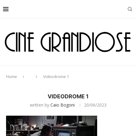
Home
Videodrome 1
VIDEODROME 1
written by
Caio Bogoni
20/06/2023