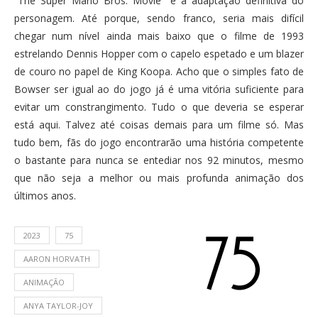
“The Super Mario Bros. Movie” é a adaptação definitiva do
personagem. Até porque, sendo franco, seria mais difícil
chegar num nível ainda mais baixo que o filme de 1993
estrelando Dennis Hopper com o capelo espetado e um blazer
de couro no papel de King Koopa. Acho que o simples fato de
Bowser ser igual ao do jogo já é uma vitória suficiente para
evitar um constrangimento. Tudo o que deveria se esperar
está aqui. Talvez até coisas demais para um filme só. Mas
tudo bem, fãs do jogo encontrarão uma história competente
o bastante para nunca se entediar nos 92 minutos, mesmo
que não seja a melhor ou mais profunda animação dos
últimos anos.
2023
75
AARON HORVATH
ANIMAÇÃO
ANYA TAYLOR-JOY