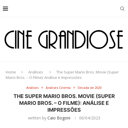
Home
Análises
The Super Mario Bros. Movie (Super
Mario Bros. – O Filme): Análise e Impressões
Análises
Análises Cinema
Década de 2020
THE SUPER MARIO BROS. MOVIE (SUPER
MARIO BROS. – O FILME): ANÁLISE E
IMPRESSÕES
written by
Caio Bogoni
06/04/2023