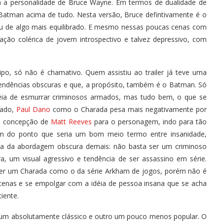
ra a personalidade de Bruce Wayne. Em termos de dualidade de
ar Batman acima de tudo. Nesta versão, Bruce defintivamente é o
ou de algo mais equilibrado. E mesmo nessas poucas cenas com
ação colérica de jovem introspectivo e talvez depressivo, com
po, só não é chamativo. Quem assistiu ao trailer já teve uma
tendências obscuras e que, a propósito, também é o Batman. Só
déia de esmurrar criminosos armados, mas tudo bem, o que se
lado,
Paul Dano
como o Charada pesa mais negativamente por
a concepção de
Matt Reeves
para o personagem, indo para tão
m do ponto que seria um bom meio termo entre insanidade,
ilha da abordagem obscura demais: não basta ser um criminoso
, um visual agressivo e tendência de ser assassino em série.
zer um Charada como o da série Arkham de jogos, porém não é
 cenas e se empolgar com a idéia de pessoa insana que se acha
iente.
: um absolutamente clássico e outro um pouco menos popular. O