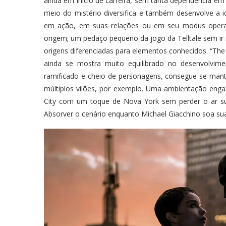
ainda em início de carreira, sem tanta dependência em 
meio do mistério diversifica e também desenvolve 
em ação, em suas relações ou em seu modus opera
origem; um pedaço pequeno da jogo da Telltale sem ir 
origens diferenciadas para elementos conhecidos. “The
ainda se mostra muito equilibrado no desenvolvime
ramificado e cheio de personagens, consegue se mant
múltiplos vilões, por exemplo. Uma ambientação eng
City com um toque de Nova York sem perder o ar s
Absorver o cenário enquanto Michael Giacchino soa sua