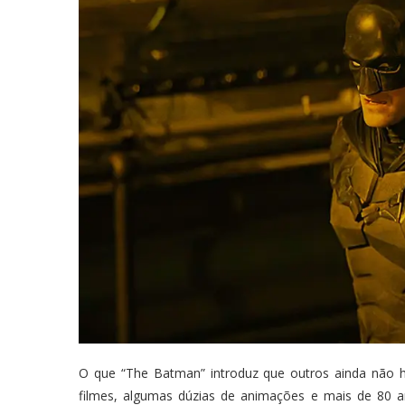
O que “The Batman” introduz que outros ainda não ha
filmes, algumas dúzias de animações e mais de 80 