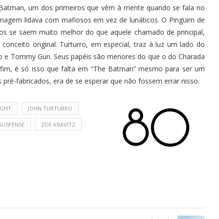
do Batman, um dos primeiros que vêm à mente quando se fala no
onagem lidava com mafiosos em vez de lunáticos. O Pingüim de
os se saem muito melhor do que aquele chamado de principal,
conceito original. Turturro, em especial, traz à luz um lado do
usto e Tommy Gun. Seus papéis são menores do que o do Charada
 fim, é só isso que falta em “The Batman” mesmo para ser um
pré-fabricados, era de se esperar que não fossem errar nisso.
IGHT
JOHN TURTURRO
SUSPENSE
ZOË KRAVITZ