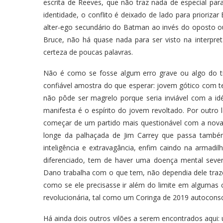
escrita de Reeves, que não traz nada de especial pa
identidade, o conflito é deixado de lado para prioriz
alter-ego secundário do Batman ao invés do oposto 
Bruce, não há quase nada para ser visto na interpret
certeza de poucas palavras.
Não é como se fosse algum erro grave ou algo do ti
confiável amostra do que esperar: jovem gótico com 
não pôde ser magrelo porque seria inviável com a i
manifesta é o espírito do jovem revoltado. Por outro 
começar de um partido mais questionável com a nov
longe da palhaçada de Jim Carrey que passa també
inteligência e extravagância, enfim caindo na armad
diferenciado, tem de haver uma doença mental severa
Dano trabalha com o que tem, não dependia dele tra
como se ele precisasse ir além do limite em algumas
revolucionária, tal como um Coringa de 2019 autoconsc
Há ainda dois outros vilões a serem encontrados aqui