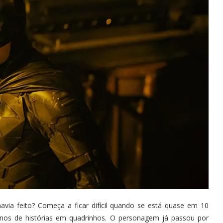
via feito? Começa a ficar difícil quando se está quase em 10
anos de histórias em quadrinhos. O personagem já passou por