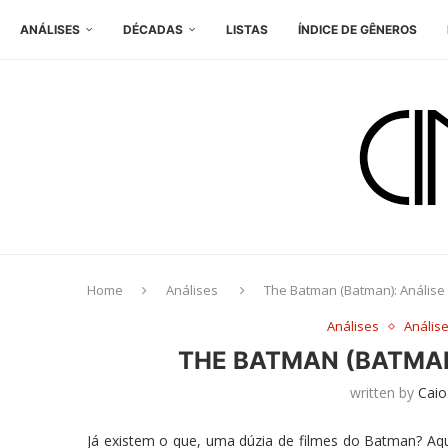
ANÁLISES
DÉCADAS
LISTAS
ÍNDICE DE GÊNEROS
Home
Análises
The Batman (Batman): Análise
Análises
Anális
THE BATMAN (BATMAN
written by
Caio
Já existem o que, uma dúzia de filmes do Batman? Aqu