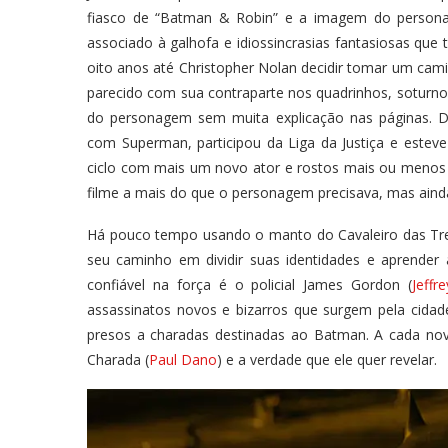
fiasco de “Batman & Robin” e a imagem do person
associado à galhofa e idiossincrasias fantasiosas que 
oito anos até Christopher Nolan decidir tomar um cami
parecido com sua contraparte nos quadrinhos, soturno 
do personagem sem muita explicação nas páginas. D
com Superman, participou da Liga da Justiça e est
ciclo com mais um novo ator e rostos mais ou menos
filme a mais do que o personagem precisava, mas aind
Há pouco tempo usando o manto do Cavaleiro das Tr
seu caminho em dividir suas identidades e aprender 
confiável na força é o policial James Gordon (
Jeffr
assassinatos novos e bizarros que surgem pela cidade
presos a charadas destinadas ao Batman. A cada no
Charada (
Paul Dano
) e a verdade que ele quer revelar.