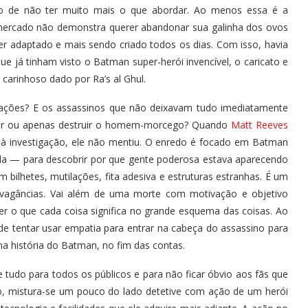
ando de não ter muito mais o que abordar. Ao menos essa é a
ercado não demonstra querer abandonar sua galinha dos ovos
ser adaptado e mais sendo criado todos os dias. Com isso, havia
e já tinham visto o Batman super-herói invencível, o caricato e
 carinhoso dado por Ra’s al Ghul.
gações? E os assassinos que não deixavam tudo imediatamente
ger ou apenas destruir o homem-morcego? Quando
Matt Reeves
a à investigação, ele não mentiu. O enredo é focado em Batman
ela — para descobrir por que gente poderosa estava aparecendo
 bilhetes, mutilações, fita adesiva e estruturas estranhas. É um
ravagâncias. Vai além de uma morte com motivação e objetivo
r o que cada coisa significa no grande esquema das coisas. Ao
e tentar usar empatia para entrar na cabeça do assassino para
ma história do Batman, no fim das contas.
tudo para todos os públicos e para não ficar óbvio aos fãs que
, mistura-se um pouco do lado detetive com ação de um herói