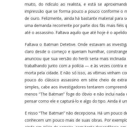
muito, do ridículo ao realista, e está se aproxim
impressão que se forma pouco a pouco conforme o m
de ouro. Felizmente, ainda há bastante material para 
uma demanda recorrente por parte dos fãs mais fiéis qu
até o assassino. Faltava aquilo que até hoje é o apelido
Faltava o Batman Detetive. Onde estavam as investi
claro desde o começo e queriam humilhar, constran
anunciou que sua versão do herói seria mais inclinad
trabalhando junto com a polícia — e às vezes contra 
morta pela cidade. E não só isso, as vítimas vinham com
pouco do clássico assassino em série cheio de ext
simples, cabe aos investigadores tentarem compreende
menos “The Batman” foge do óbvio e não inclui nada d
pensar como ele e capturá-lo e algo do tipo. Ainda é u
E nisso “The Batman” não decepciona. Há um pouco de 
conhecem um pouco mais de suas obras. Por exemplo