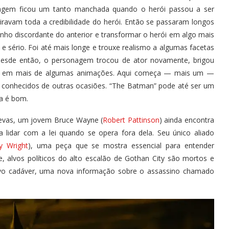
agem ficou um tanto manchada quando o herói passou a ser
tiravam toda a credibilidade do herói. Então se passaram longos
nho discordante do anterior e transformar o herói em algo mais
e sério. Foi até mais longe e trouxe realismo a algumas facetas
esde então, o personagem trocou de ator novamente, brigou
eve em mais de algumas animações. Aqui começa — mais um —
 conhecidos de outras ocasiões. “The Batman” pode até ser um
a é bom.
evas, um jovem Bruce Wayne (
Robert Pattinson
) ainda encontra
a lidar com a lei quando se opera fora dela. Seu único aliado
ey Wright
), uma peça que se mostra essencial para entender
, alvos políticos do alto escalão de Gothan City são mortos e
vo cadáver, uma nova informação sobre o assassino chamado