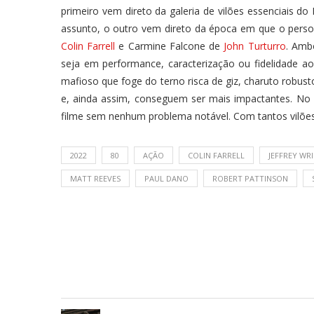
primeiro vem direto da galeria de vilões essenciais 
assunto, o outro vem direto da época em que o pers
Colin Farrell
e Carmine Falcone de
John Turturro
. Amb
seja em performance, caracterização ou fidelidade ao 
mafioso que foge do terno risca de giz, charuto rob
e, ainda assim, conseguem ser mais impactantes. No
filme sem nenhum problema notável. Com tantos vilões 
2022
80
AÇÃO
COLIN FARRELL
JEFFREY WR
MATT REEVES
PAUL DANO
ROBERT PATTINSON