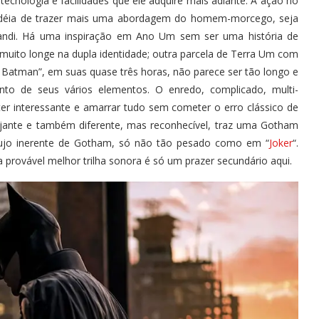
tecnologia e facilidades que ele adquire mais adiante. A ação no
a idéia de trazer mais uma abordagem do homem-morcego, seja
ndi. Há uma inspiração em Ano Um sem ser uma história de
muito longe na dupla identidade; outra parcela de Terra Um com
 Batman”, em suas quase três horas, não parece ser tão longo e
nto de seus vários elementos. O enredo, complicado, multi-
er interessante e amarrar tudo sem cometer o erro clássico de
ajante e também diferente, mas reconhecível, traz uma Gotham
ujo inerente de Gotham, só não tão pesado como em “
Joker
“.
 provável melhor trilha sonora é só um prazer secundário aqui.