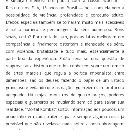
A situação melhora um pouco com a classificação R —
Restrito nos EUA, 16 anos no Brasil — pois com ela vem a
possibilidade de violência, profanidade e conteúdo adulto.
Efeitos especiais também se tornaram muito mais acessíveis
e até o número de personagens da série aumentou. Bons
sinais, certo? Por um lado, sim, pois as lutas melhoram em
competência e finalmente ostentam a identidade da série,
com violência, brutalidade e tudo mais, essencialmente a
parte boa da experiência. Então seria só uma questão de
reaproveitar a história que todos conhecem sobre um torneio
de artes marciais que regula a política imperialista entre
dimensões; são os deuses fazendo o papel de um Estado
grandioso e evitando que as nações guerreiem sem protocolo
adequado. Há ninjas, monstros de quatro braços, poderes
especiais e guerreiros se mutilando sem dó para salvar sua
realidade. “Mortal Kombat” soltou informação aos poucos, um
pouquinho em cada trailer e quase sempre alguma coisa já
previsível que não revelasse nada sobre a nova abordagem.