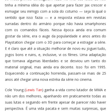
tinha a mínima idéia do que apertar para fazer Jax crescer e
esmagar seu inimigo com a sola do coturno — seja lá qual o
sentido que isso fazia — e a resposta estava em revistas
surradas dentro do armário porque não havia smartphones
com os comandos fáceis. Nessa época ainda era comum
gostar da série, era o auge da popularidade e anos antes do
Playstation chegar com o 3D para começar a estragar a série.
E é claro que até a situação melhorar de novo eu joguei tudo,
jogos bons e ruins, e, inclusive, vi os filmes. Uma adaptação
que tomava algumas liberdades e se desviou um tanto do
material original, mas ainda era decente. Isso foi em 1995.
Esquecendo a continuação horrenda, passam-se mais de 25
anos até chegar uma nova estréia da série no cinema.
Cole Young (
Lewis Tan
) ganha a vida como lutador de MMA e
não um dos melhores, apanhando em praticamente todas as
suas lutas e seguindo em frente apesar de parecer não haver
perspectiva. É uma vida pacata e sem muitas surpresas, que