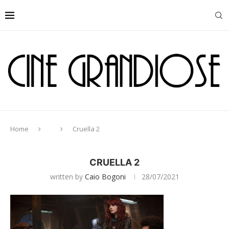
Home
Cruella 2
CRUELLA 2
written by
Caio Bogoni
28/07/2021