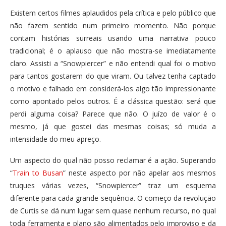
Existem certos filmes aplaudidos pela crítica e pelo público que
não fazem sentido num primeiro momento. Não porque
contam histórias surreais usando uma narrativa pouco
tradicional; é o aplauso que não mostra-se imediatamente
claro. Assisti a “Snowpiercer” e não entendi qual foi o motivo
para tantos gostarem do que viram. Ou talvez tenha captado
o motivo e falhado em considerá-los algo tão impressionante
como apontado pelos outros. É a clássica questão: será que
perdi alguma coisa? Parece que não. O juízo de valor é o
mesmo, já que gostei das mesmas coisas; só muda a
intensidade do meu apreço.
Um aspecto do qual não posso reclamar é a ação. Superando
“
Train to Busan
” neste aspecto por não apelar aos mesmos
truques várias vezes, “Snowpiercer” traz um esquema
diferente para cada grande sequência. O começo da revolução
de Curtis se dá num lugar sem quase nenhum recurso, no qual
toda ferramenta e plano são alimentados pelo improviso e da