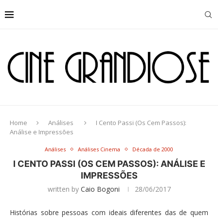
Home
Análises
I Cento Passi (Os Cem Passos):
Análise e Impressões
Análises
Análises Cinema
Década de 2000
I CENTO PASSI (OS CEM PASSOS): ANÁLISE E
IMPRESSÕES
written by
Caio Bogoni
28/06/2017
Histórias sobre pessoas com ideais diferentes das de quem