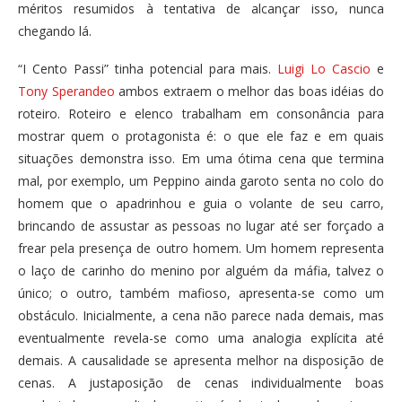
méritos resumidos à tentativa de alcançar isso, nunca
chegando lá.
“I Cento Passi” tinha potencial para mais.
Luigi Lo Cascio
e
Tony Sperandeo
ambos extraem o melhor das boas idéias do
roteiro. Roteiro e elenco trabalham em consonância para
mostrar quem o protagonista é: o que ele faz e em quais
situações demonstra isso. Em uma ótima cena que termina
mal, por exemplo, um Peppino ainda garoto senta no colo do
homem que o apadrinhou e guia o volante de seu carro,
brincando de assustar as pessoas no lugar até ser forçado a
frear pela presença de outro homem. Um homem representa
o laço de carinho do menino por alguém da máfia, talvez o
único; o outro, também mafioso, apresenta-se como um
obstáculo.
Inicialmente, a cena não parece nada demais, mas
eventualmente revela-se como uma analogia explícita até
demais. A causalidade se apresenta melhor na disposição de
cenas. A justaposição de cenas individualmente boas