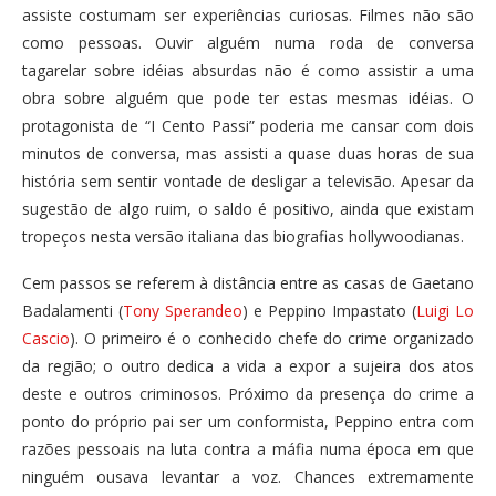
assiste costumam ser experiências curiosas. Filmes não são
como pessoas. Ouvir alguém numa roda de conversa
tagarelar sobre idéias absurdas não é como assistir a uma
obra sobre alguém que pode ter estas mesmas idéias. O
protagonista de “I Cento Passi” poderia me cansar com dois
minutos de conversa, mas assisti a quase duas horas de sua
história sem sentir vontade de desligar a televisão. Apesar da
sugestão de algo ruim, o saldo é positivo, ainda que existam
tropeços nesta versão italiana das biografias hollywoodianas.
Cem passos se referem à distância entre as casas de Gaetano
Badalamenti (
Tony Sperandeo
) e Peppino Impastato (
Luigi Lo
Cascio
). O primeiro é o conhecido chefe do crime organizado
da região; o outro dedica a vida a expor a sujeira dos atos
deste e outros criminosos. Próximo da presença do crime a
ponto do próprio pai ser um conformista, Peppino entra com
razões pessoais na luta contra a máfia numa época em que
ninguém ousava levantar a voz. Chances extremamente