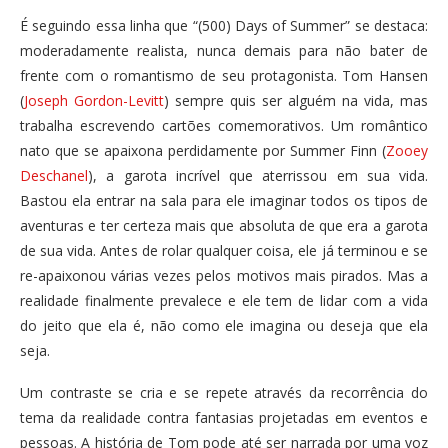
É seguindo essa linha que “(500) Days of Summer” se destaca:
moderadamente realista, nunca demais para não bater de
frente com o romantismo de seu protagonista. Tom Hansen
(
Joseph Gordon-Levitt
) sempre quis ser alguém na vida, mas
trabalha escrevendo cartões comemorativos. Um romântico
nato que se apaixona perdidamente por Summer Finn (
Zooey
Deschanel
), a garota incrível que aterrissou em sua vida.
Bastou ela entrar na sala para ele imaginar todos os tipos de
aventuras e ter certeza mais que absoluta de que era a garota
de sua vida. Antes de rolar qualquer coisa, ele já terminou e se
re-apaixonou várias vezes pelos motivos mais pirados. Mas a
realidade finalmente prevalece e ele tem de lidar com a vida
do jeito que ela é, não como ele imagina ou deseja que ela
seja.
Um contraste se cria e se repete através da recorrência do
tema da realidade contra fantasias projetadas em eventos e
pessoas. A história de Tom pode até ser narrada por uma voz