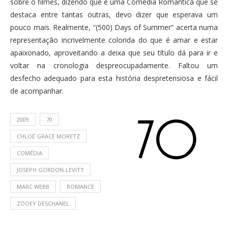
sobre o filmes, dizendo que é uma Comédia Romântica que se
destaca entre tantas outras, devo dizer que esperava um
pouco mais. Realmente, “(500) Days of Summer” acerta numa
representação incrivelmente colorida do que é amar e estar
apaixonado, aproveitando a deixa que seu título dá para ir e
voltar na cronologia despreocupadamente. Faltou um
desfecho adequado para esta história despretensiosa e fácil
de acompanhar.
2009
70
CHLOË GRACE MORETZ
COMÉDIA
JOSEPH GORDON-LEVITT
MARC WEBB
ROMANCE
ZOOEY DESCHANEL