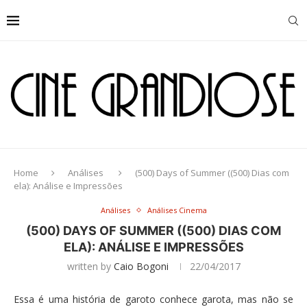
Home
Análises
(500) Days of Summer ((500) Dias com
ela): Análise e Impressões
Análises
Análises Cinema
(500) DAYS OF SUMMER ((500) DIAS COM
ELA): ANÁLISE E IMPRESSÕES
written by
Caio Bogoni
22/04/2017
Essa é uma história de garoto conhece garota, mas não se