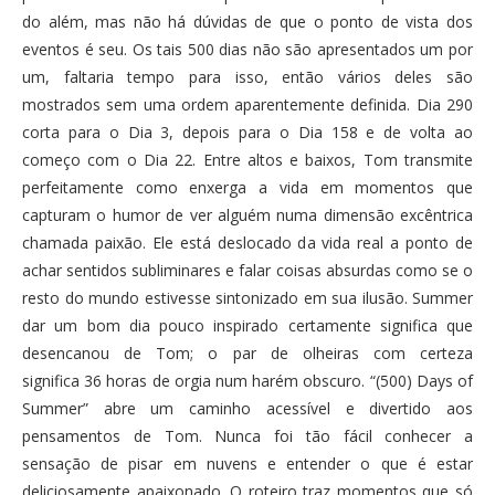
do além, mas não há dúvidas de que o ponto de vista dos
eventos é seu. Os tais 500 dias não são apresentados um por
um, faltaria tempo para isso, então vários deles são
mostrados sem uma ordem aparentemente definida. Dia 290
corta para o Dia 3, depois para o Dia 158 e de volta ao
começo com o Dia 22. Entre altos e baixos, Tom transmite
perfeitamente como enxerga a vida em momentos que
capturam o humor de ver alguém numa dimensão excêntrica
chamada paixão. Ele está deslocado da vida real a ponto de
achar sentidos subliminares e falar coisas absurdas como se o
resto do mundo estivesse sintonizado em sua ilusão. Summer
dar um bom dia pouco inspirado certamente significa que
desencanou de Tom; o par de olheiras com certeza
significa 36 horas de orgia num harém obscuro. “(500) Days of
Summer” abre um caminho acessível e divertido aos
pensamentos de Tom. Nunca foi tão fácil conhecer a
sensação de pisar em nuvens e entender o que é estar
deliciosamente apaixonado. O roteiro traz momentos que só