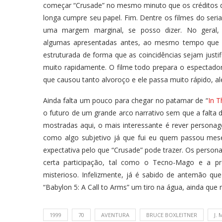
começar “Crusade” no mesmo minuto que os créditos de
longa cumpre seu papel. Fim. Dentre os filmes do seri
uma margem marginal, se posso dizer. No geral, a
algumas apresentadas antes, ao mesmo tempo que n
estruturada de forma que as coincidências sejam justi
muito rapidamente. O filme todo prepara o espectado
que causou tanto alvoroço e ele passa muito rápido, 
Ainda falta um pouco para chegar no patamar de “
In T
o futuro de um grande arco narrativo sem que a falta de
mostradas aqui, o mais interessante é rever persona
como algo subjetivo já que fui eu quem passou mese
expectativa pelo que “Crusade” pode trazer. Os perso
certa participação, tal como o Tecno-Mago e a pr
misterioso. Infelizmente, já é sabido de antemão qu
“Babylon 5: A Call to Arms” um tiro na água, ainda que 
1999
70
AVENTURA
BRUCE BOXLEITNER
J.