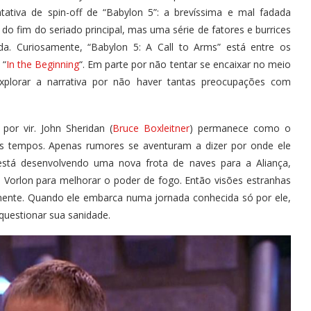
tativa de spin-off de “Babylon 5”: a brevíssima e mal fadada
do fim do seriado principal, mas uma série de fatores e burrices
a. Curiosamente, “Babylon 5: A Call to Arms” está entre os
 “
In the Beginning
“. Em parte por não tentar se encaixar no meio
explorar a narrativa por não haver tantas preocupações com
por vir. John Sheridan (
Bruce Boxleitner
) permanece como o
ns tempos. Apenas rumores se aventuram a dizer por onde ele
stá desenvolvendo uma nova frota de naves para a Aliança,
 Vorlon para melhorar o poder de fogo. Então visões estranhas
ente. Quando ele embarca numa jornada conhecida só por ele,
questionar sua sanidade.