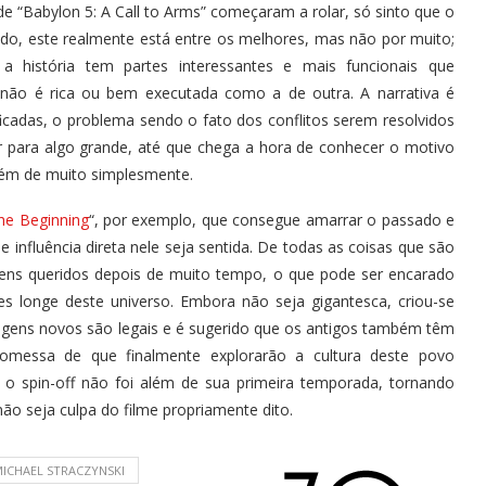
 “Babylon 5: A Call to Arms” começaram a rolar, só sinto que o
ado, este realmente está entre os melhores, mas não por muito;
 história tem partes interessantes e mais funcionais que
ão é rica ou bem executada como a de outra. A narrativa é
ficadas, o problema sendo o fato dos conflitos serem resolvidos
r para algo grande, até que chega a hora de conhecer o motivo
além de muito simplesmente.
he Beginning
“, por exemplo, que consegue amarrar o passado e
 influência direta nele seja sentida. De todas as coisas que são
gens queridos depois de muito tempo, o que pode ser encarado
s longe deste universo. Embora não seja gigantesca, criou-se
nagens novos são legais e é sugerido que os antigos também têm
omessa de que finalmente explorarão a cultura deste povo
e o spin-off não foi além de sua primeira temporada, tornando
não seja culpa do filme propriamente dito.
 MICHAEL STRACZYNSKI