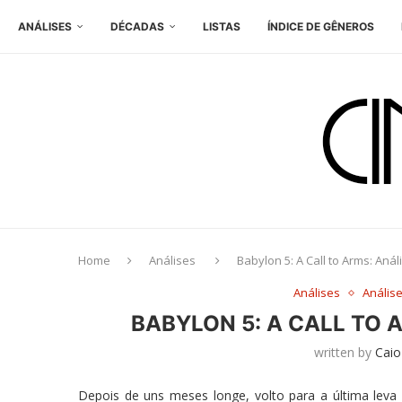
ANÁLISES
DÉCADAS
LISTAS
ÍNDICE DE GÊNEROS
Home
Análises
Babylon 5: A Call to Arms: Aná
Análises
Anális
BABYLON 5: A CALL TO 
written by
Caio
Depois de uns meses longe, volto para a última leva d