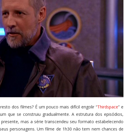
esto dos filmes? É um pouco mais difícil engolir “
Thirdspace
” e
 um que se construiu gradualmente. A estrutura dos episódios,
 presente, mas a série transcendeu seu formato estabelecendo
e seus personagens. Um filme de 1h30 não tem nem chances de