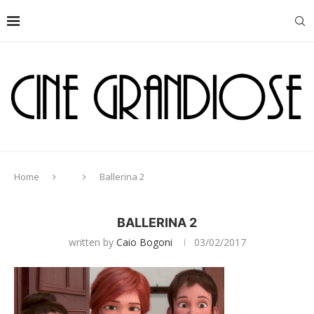
Home
Ballerina 2
BALLERINA 2
written by
Caio Bogoni
03/02/2017