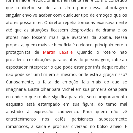
forma não é revolucionária, nem tenta ser, é com o conteúdo
que o diretor se destaca. Uma parte dessa abordagem
singular envolve acabar com qualquer tipo de emoção que os
atores possam ter. O diretor repetia tomadas exaustivamente
até que as atuações ficassem desprovidas de drama e os
atores não fossem mais que avatares da apatia. Nessa
proposta, quem mais se beneficia é o elenco, principalmente o
protagonista de
Martin LaSalle
. Quando o roteiro não
providencia explicações para os atos do personagem, cabe ao
espectador interpretar o que pode estar por trás daqui; roubar
não pode ser um fim em si mesmo, onde está a graça nisso?
Curiosamente, a falta de emoção fala mais do que se
imaginaria. Basta olhar para Michel em sua primeira cena para
entender o que roubar significa para ele; seu comportamento
esquisito está estampado em sua figura, do terno mal
ajustado à expressão cadavérica. Para quem não vê
entretenimento nos cafés parisienses supostamente
românticos, a saída é procurar diversão no bolso alheio. É