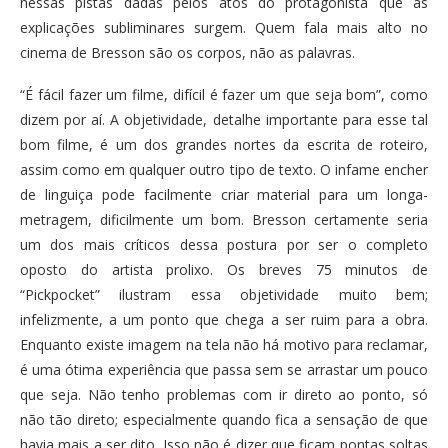
nessas pistas dadas pelos atos do protagonista que as
explicações subliminares surgem. Quem fala mais alto no
cinema de Bresson são os corpos, não as palavras.
“É fácil fazer um filme, difícil é fazer um que seja bom”, como
dizem por aí. A objetividade, detalhe importante para esse tal
bom filme, é um dos grandes nortes da escrita de roteiro,
assim como em qualquer outro tipo de texto. O infame encher
de linguiça pode facilmente criar material para um longa-
metragem, dificilmente um bom. Bresson certamente seria
um dos mais críticos dessa postura por ser o completo
oposto do artista prolixo. Os breves 75 minutos de
“Pickpocket” ilustram essa objetividade muito bem;
infelizmente, a um ponto que chega a ser ruim para a obra.
Enquanto existe imagem na tela não há motivo para reclamar,
é uma ótima experiência que passa sem se arrastar um pouco
que seja. Não tenho problemas com ir direto ao ponto, só
não tão direto; especialmente quando fica a sensação de que
havia mais a ser dito. Isso não é dizer que ficam pontas soltas