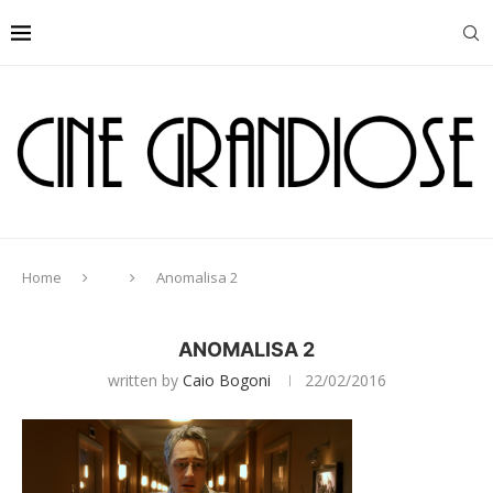
Home
Anomalisa 2
ANOMALISA 2
written by
Caio Bogoni
22/02/2016