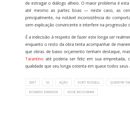
de estragar o diálogo alheio. O maior problema é esta
até mesmo as partes boas — neste caso, as cenas
principalmente, na notável inconsistência do comp
sem explicação convincente e interfere na progressão d
É a indecisão à respeito de fazer este longa ser realm
enquanto o resto da obra tenta acompanhar de manei
que obras de baixo orçamento tenham destaque, mas 
Tarantino
até poderia ser feliz em sua empreitada, ca
qualidade que seu longa ostenta em quase todos seus 
2007
55
AÇÃO
KURT RUSSELL
QUENTIN TA
ROSARIO DAWSON
ROSE MCGOWAN