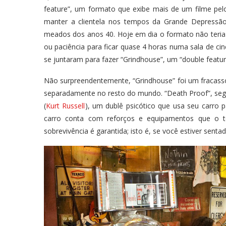
feature”, um formato que exibe mais de um filme pelo
manter a clientela nos tempos da Grande Depressão
meados dos anos 40. Hoje em dia o formato não teria
ou paciência para ficar quase 4 horas numa sala de c
se juntaram para fazer “Grindhouse”, um “double featur
Não surpreendentemente, “Grindhouse” foi um fracasso
separadamente no resto do mundo. “Death Proof”, segm
(
Kurt Russell
), um dublê psicótico que usa seu carro 
carro conta com reforços e equipamentos que o 
sobrevivência é garantida; isto é, se você estiver senta