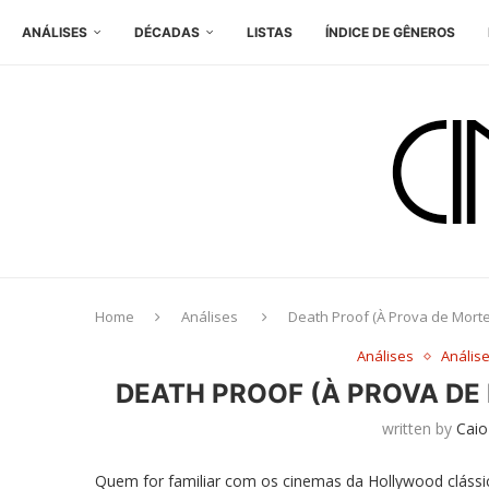
ANÁLISES
DÉCADAS
LISTAS
ÍNDICE DE GÊNEROS
Home
Análises
Death Proof (À Prova de Morte
Análises
Anális
DEATH PROOF (À PROVA DE
written by
Caio
Quem for familiar com os cinemas da Hollywood clássic