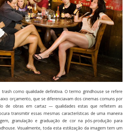
trash como qualidade definitiva. O termo grindhouse se refere
 baixo orçamento, que se diferenciavam dos cinemas comuns por
ado de obras em cartaz — qualidades estas que refletem as
procura transmitir essas mesmas características de uma maneira
magem, granulação e graduação de cor na pós-produção para
indhouse. Visualmente, toda esta estilização da imagem tem um