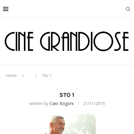
Home
Sto 1
STO 1
written by
Caio Bogoni
21/11/2015