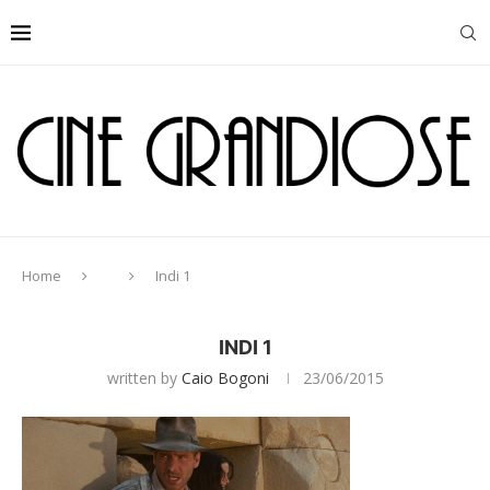
Home
Indi 1
INDI 1
written by
Caio Bogoni
23/06/2015