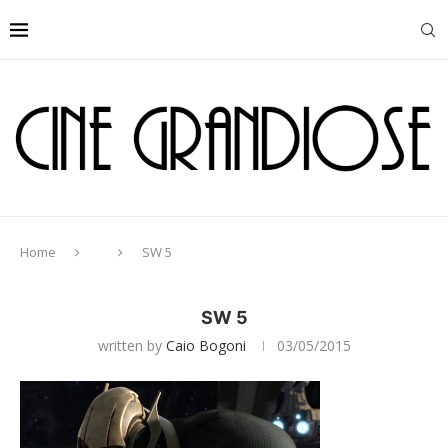
Home
SW 5
SW 5
written by
Caio Bogoni
03/05/2015