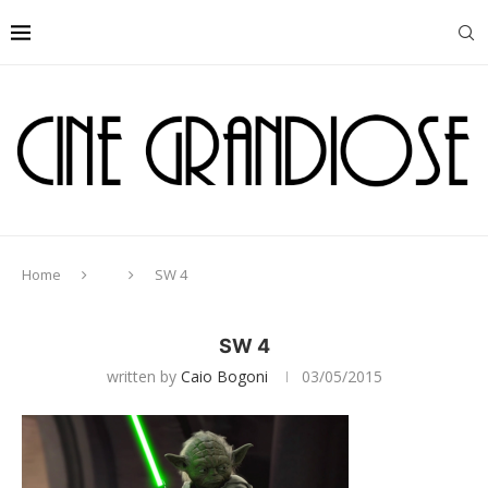
Home
SW 4
SW 4
written by
Caio Bogoni
03/05/2015