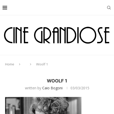
Home
Woolf 1
WOOLF 1
written by
Caio Bogoni
03/03/2015