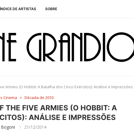
ÍNDICE DE ARTISTAS
SOBRE
Five Armies (O Hobbit: A Batalha dos Cinco Exércitos): Análise e Impressões
es Cinema
Década de 2010
F THE FIVE ARMIES (O HOBBIT: A
CITOS): ANÁLISE E IMPRESSÕES
 Bogoni
21/12/2014