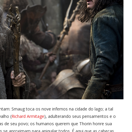
entam: Smaug toca os nove infernos na cidade do lago; a tal
alho (
Richard Armitage
), adulterando seus pensamentos e o
óias de seu povo; os humanos querem que Thorin honre sua
cs se aproximam para aniquilar todos. É aqui que as cabeças