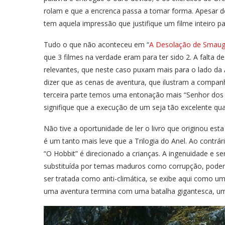
rolam e que a encrenca passa a tomar forma. Apesar de
tem aquela impressão que justifique um filme inteiro p
Tudo o que não aconteceu em “
A Desolação de Smau
que 3 filmes na verdade eram para ter sido 2. A falt
relevantes, que neste caso puxam mais para o lado da A
dizer que as cenas de aventura, que ilustram a compan
terceira parte temos uma entonação mais “Senhor dos 
signifique que a execução de um seja tão excelente qua
Não tive a oportunidade de ler o livro que originou esta
é um tanto mais leve que a Trilogia do Anel. Ao contrá
“O Hobbit” é direcionado a crianças. A ingenuidade e s
substituída por temas maduros como corrupção, poder
ser tratada como anti-climática, se exibe aqui como
uma aventura termina com uma batalha gigantesca, um