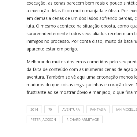
execução, as cenas parecem bem reais e pouco sintétic
a execução delas ficou muito manjada e óbvia. Por ex
em demasia cenas de um dos lados sofrendo perdas, 
luta. O mesmo acontece na situação oposta, como qua
surpreendentemente todos seus aliados recebem um b
inimigos no processo. Por conta disso, muito da batal
aparente estar em perigo.
Melhorando muitos dos erros cometidos pelo seu prede
da falta de conteúdo com as inúmeras cenas de ação pr
aventura. Também se vê aqui uma entonação menos leve
maduros do que coisas engraçadinhas e coração leve.
frustrante ao se mostrar óbvio e manjado, o que fina
2014
70
AVENTURA
FANTASIA
IAN MCKELL
PETER JACKSON
RICHARD ARMITAGE