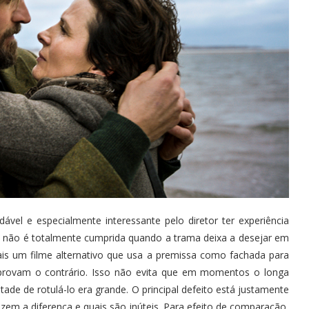
vel e especialmente interessante pelo diretor ter experiência
a não é totalmente cumprida quando a trama deixa a desejar em
ais um filme alternativo que usa a premissa como fachada para
s provam o contrário. Isso não evita que em momentos o longa
ade de rotulá-lo era grande. O principal defeito está justamente
zem a diferença e quais são inúteis. Para efeito de comparação,