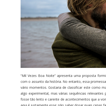
“Mil Vezes Boa Noite” apresenta uma proposta formidá
com o assunto da história. No entanto, essa promess
vário momentos. Gostaria de classificar este como m
algo experimental, mas várias sequências relevante
fosse tão lento e carente de acontecimentos que a vont
aqui é justamente esse: não saber dosar quais cenas fa