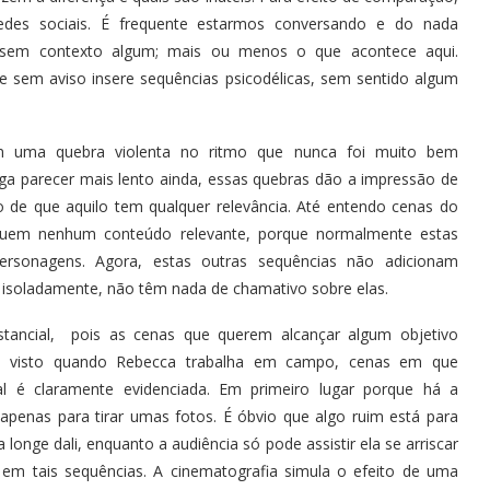
es sociais. É frequente estarmos conversando e do nada
 sem contexto algum; mais ou menos o que acontece aqui.
e sem aviso insere sequências psicodélicas, sem sentido algum
sam uma quebra violenta no ritmo que nunca foi muito bem
nga parecer mais lento ainda, essas quebras dão a impressão de
ão de que aquilo tem qualquer relevância. Até entendo cenas do
suem nenhum conteúdo relevante, porque normalmente estas
sonagens. Agora, estas outras sequências não adicionam
 isoladamente, não têm nada de chamativo sobre elas.
ancial, pois as cenas que querem alcançar algum objetivo
é visto quando Rebecca trabalha em campo, cenas em que
nal é claramente evidenciada. Em primeiro lugar porque há a
penas para tirar umas fotos. É óbvio que algo ruim está para
longe dali, enquanto a audiência só pode assistir ela se arriscar
 em tais sequências. A cinematografia simula o efeito de uma