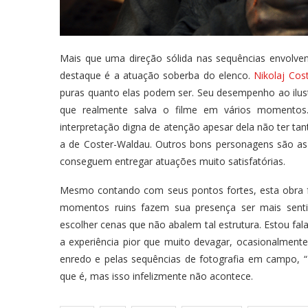
Mais que uma direção sólida nas sequências envolve
destaque é a atuação soberba do elenco.
Nikolaj Cos
puras quanto elas podem ser. Seu desempenho ao ilu
que realmente salva o filme em vários momento
interpretação digna de atenção apesar dela não ter t
a de Coster-Waldau. Outros bons personagens são as f
conseguem entregar atuações muito satisfatórias.
Mesmo contando com seus pontos fortes, esta obra fa
momentos ruins fazem sua presença ser mais senti
escolher cenas que não abalem tal estrutura. Estou f
a experiência pior que muito devagar, ocasionalmente 
enredo e pelas sequências de fotografia em campo, “
que é, mas isso infelizmente não acontece.