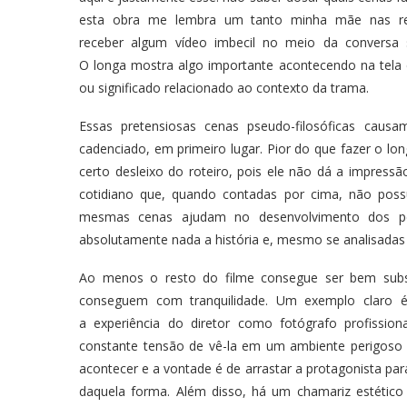
esta obra me lembra um tanto minha mãe nas red
receber algum vídeo imbecil no meio da conversa
O longa mostra algo importante acontecendo na tela 
ou significado relacionado ao contexto da trama.
Essas pretensiosas cenas pseudo-filosóficas cau
cadenciado, em primeiro lugar. Pior do que fazer o lo
certo desleixo do roteiro, pois ele não dá a impress
cotidiano que, quando contadas por cima, não pos
mesmas cenas ajudam no desenvolvimento dos per
absolutamente nada a história e, mesmo se analisadas
Ao menos o resto do filme consegue ser bem subst
conseguem com tranquilidade. Um exemplo claro 
a experiência do diretor como fotógrafo profissio
constante tensão de vê-la em um ambiente perigoso a
acontecer e a vontade é de arrastar a protagonista para 
daquela forma. Além disso, há um chamariz estético