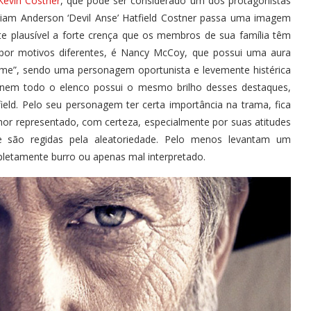
Kevin Costner
, que pode ser considerado um dos protagonistas
illiam Anderson ‘Devil Anse’ Hatfield Costner passa uma imagem
te plausível a forte crença que os membros de sua família têm
 por motivos diferentes, é Nancy McCoy, que possui uma aura
Rome”, sendo uma personagem oportunista e levemente histérica
, nem todo o elenco possui o mesmo brilho desses destaques,
eld. Pelo seu personagem ter certa importância na trama, fica
elhor representado, com certeza, especialmente por suas atitudes
 são regidas pela aleatoriedade. Pelo menos levantam um
letamente burro ou apenas mal interpretado.