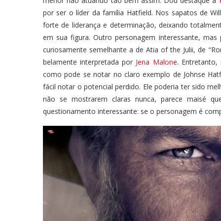
menor não atuando tão bem assim. Dou destaque a
por ser o líder da família Hatfield. Nos sapatos de W
forte de liderança e determinação, deixando totalmen
em sua figura. Outro personagem interessante, mas
curiosamente semelhante a de Atia of the Julii, de “
belamente interpretada por
Jena Malone
. Entretanto
como pode se notar no claro exemplo de Johnse Hatfi
fácil notar o potencial perdido. Ele poderia ter sido m
não se mostrarem claras nunca, parece maisé que
questionamento interessante: se o personagem é comp