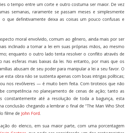
iões o tempo entre um corte e outro costuma ser maior. De vez
gumas semanas, raramente se passam meses e simplesmente
o que definitivamente deixa as coisas um pouco confusas e
 aspecto moral envolvido, comum ao gênero, ainda mais por ser
ais inclinado a tomar a lei em suas próprias mãos, ao mesmo
no; enquanto o outro lado tenta resolver o conflito através de
 nas esferas mais baixas da lei. No entanto, por mais que os
mílias abusam de seu poder para manipular a lei a seu favor. O
ue esta obra não se sustenta apenas com boas intrigas políticas;
ou nos revólveres — é muito bem feita. Com tiroteios que não
ibe competência no planejamento de cenas de ação; tanto as
as constantemente até a resolução de toda a bagunça, esta
uma conclusão chegando a lembrar o final de “The Man Who Shot
do filme de
John Ford
.
 atuação do elenco, em sua maior parte, com uma porcentagem