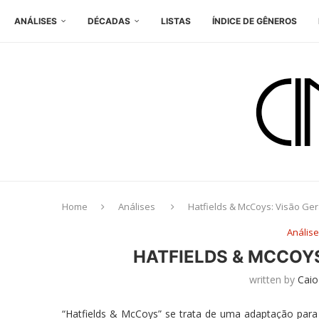
ANÁLISES
DÉCADAS
LISTAS
ÍNDICE DE GÊNEROS
Home
Análises
Hatfields & McCoys: Visão Ger
Anális
HATFIELDS & MCCOYS
written by
Caio
“Hatfields & McCoys” se trata de uma adaptação para a