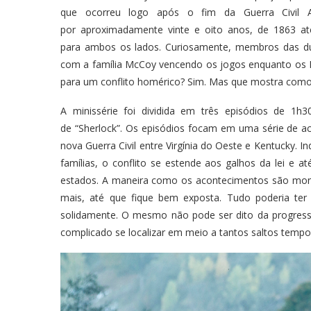
que ocorreu logo após o fim da Guerra Civil A
por aproximadamente vinte e oito anos, de 1863 at
para ambos os lados. Curiosamente, membros das du
com a família McCoy vencendo os jogos enquanto os H
para um conflito homérico? Sim. Mas que mostra como
A minissérie foi dividida em três episódios de 1
de “Sherlock”. Os episódios focam em uma série de 
nova Guerra Civil entre Virgínia do Oeste e Kentucky.
famílias, o conflito se estende aos galhos da lei e
estados. A maneira como os acontecimentos são mont
mais, até que fique bem exposta. Tudo poderia ter
solidamente. O mesmo não pode ser dito da progressã
complicado se localizar em meio a tantos saltos tempor