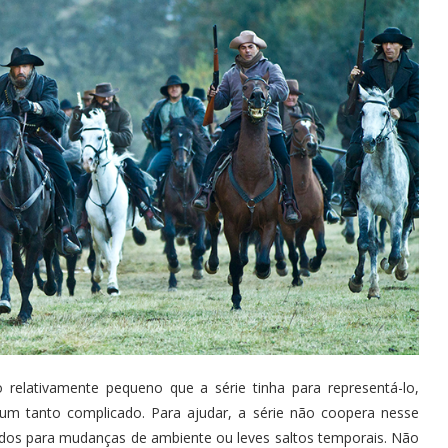
 relativamente pequeno que a série tinha para representá-lo,
m tanto complicado. Para ajudar, a série não coopera nesse
dos para mudanças de ambiente ou leves saltos temporais. Não