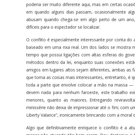
poderia ser muito diferente aqui, mas em certas ocas
em quando alguns dias passam, ocasionalmente al
abusam quando chega-se em algo perto de um ano, 
difíceis para o espectador se localizar.
O conflito é especialmente interessante por conta do
baseado em uma rixa real. Um dos lados se mostra m
tempo que possui ligações com altas esferas do gover
métodos dentro da lei, enquanto suas conexões estão
amigos em lugares altos sejam diferentes, ambas as fa
que torna as coisas mais interessantes, entretanto, é q
toda a parte que envolve colocar a mão na massa — 
devem nada para nenhum faroeste, este trabalho ex
menores, quanto as maiores. Entregando reviravolt
minissérie não deixa de impressionar até o fim; com 
Liberty Valance”, ironicamente brincando com a moral 
Algo que definitivamente enriquece o conflito é a