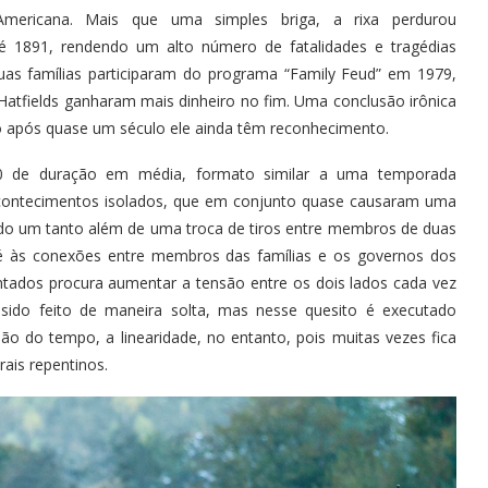
mericana. Mais que uma simples briga, a rixa perdurou
é 1891, rendendo um alto número de fatalidades e tragédias
as famílias participaram do programa “Family Feud” em 1979,
atfields ganharam mais dinheiro no fim. Uma conclusão irônica
 após quase um século ele ainda têm reconhecimento.
h30 de duração em média, formato similar a uma temporada
acontecimentos isolados, que em conjunto quase causaram uma
 Indo um tanto além de uma troca de tiros entre membros de duas
 até às conexões entre membros das famílias e os governos dos
ados procura aumentar a tensão entre os dois lados cada vez
 sido feito de maneira solta, mas nesse quesito é executado
o do tempo, a linearidade, no entanto, pois muitas vezes fica
ais repentinos.