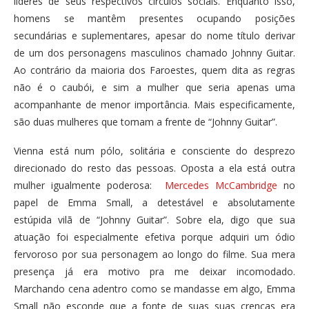
líderes de seus respectivos círculos sociais. Enquanto isso,
homens se mantêm presentes ocupando posições
secundárias e suplementares, apesar do nome título derivar
de um dos personagens masculinos chamado Johnny Guitar.
Ao contrário da maioria dos Faroestes, quem dita as regras
não é o caubói, e sim a mulher que seria apenas uma
acompanhante de menor importância. Mais especificamente,
são duas mulheres que tomam a frente de “Johnny Guitar”.
Vienna está num pólo, solitária e consciente do desprezo
direcionado do resto das pessoas. Oposta a ela está outra
mulher igualmente poderosa:
Mercedes McCambridge
no
papel de Emma Small, a detestável e absolutamente
estúpida vilã de “Johnny Guitar”. Sobre ela, digo que sua
atuação foi especialmente efetiva porque adquiri um ódio
fervoroso por sua personagem ao longo do filme. Sua mera
presença já era motivo pra me deixar incomodado.
Marchando cena adentro como se mandasse em algo, Emma
Small não esconde que a fonte de suas suas crenças era