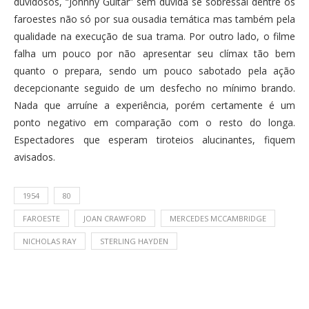
duvidosos, “Johnny Guitar” sem dúvida se sobressai dentre os
faroestes não só por sua ousadia temática mas também pela
qualidade na execução de sua trama. Por outro lado, o filme
falha um pouco por não apresentar seu clímax tão bem
quanto o prepara, sendo um pouco sabotado pela ação
decepcionante seguido de um desfecho no mínimo brando.
Nada que arruíne a experiência, porém certamente é um
ponto negativo em comparação com o resto do longa.
Espectadores que esperam tiroteios alucinantes, fiquem
avisados.
1954
80
FAROESTE
JOAN CRAWFORD
MERCEDES MCCAMBRIDGE
NICHOLAS RAY
STERLING HAYDEN