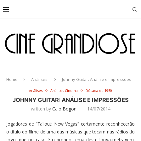
Home
Análises
Johnny Guitar: Análise e Impressões
Análises
Análises Cinema
Década de 1950
JOHNNY GUITAR: ANÁLISE E IMPRESSÕES
written by
Caio Bogoni
14/07/2014
Jogadores de “Fallout: New Vegas” certamente reconhecerão
o título do filme de uma das músicas que tocam nas rádios do
jogo, que no caso é o próprio tema deste longa-metragem.