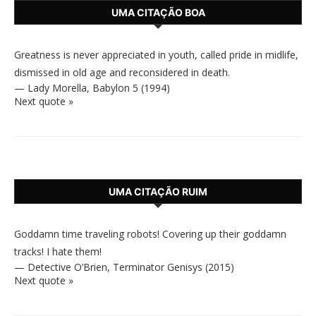
UMA CITAÇÃO BOA
Greatness is never appreciated in youth, called pride in midlife,
dismissed in old age and reconsidered in death.
—
Lady Morella
,
Babylon 5 (1994)
Next quote »
UMA CITAÇÃO RUIM
Goddamn time traveling robots! Covering up their goddamn
tracks! I hate them!
—
Detective O’Brien
,
Terminator Genisys (2015)
Next quote »