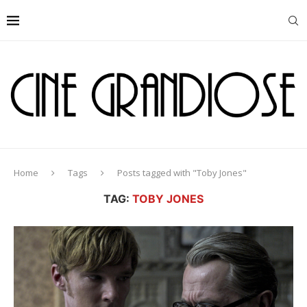
Home
Tags
Posts tagged with "Toby Jones"
TAG:
TOBY JONES