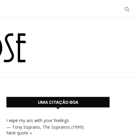
UMA CITAÇÃO BOA
I wipe my ass with your feelings.
—
Tony Soprano
,
The Sopranos (1999)
Next quote »