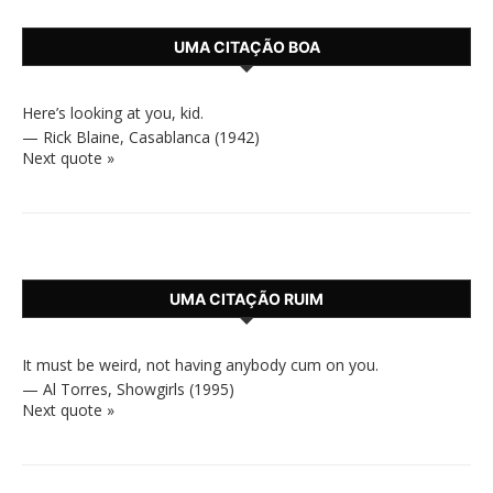
UMA CITAÇÃO BOA
Here’s looking at you, kid.
—
Rick Blaine
,
Casablanca (1942)
Next quote »
UMA CITAÇÃO RUIM
It must be weird, not having anybody cum on you.
—
Al Torres
,
Showgirls (1995)
Next quote »