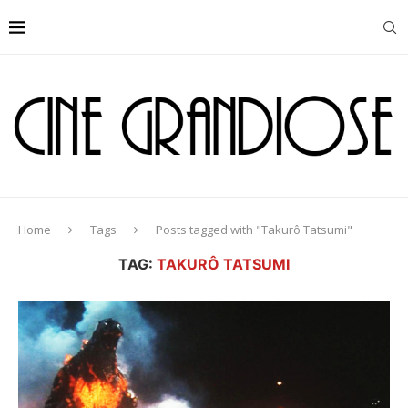
Home
Tags
Posts tagged with "Takurô Tatsumi"
TAG:
TAKURÔ TATSUMI