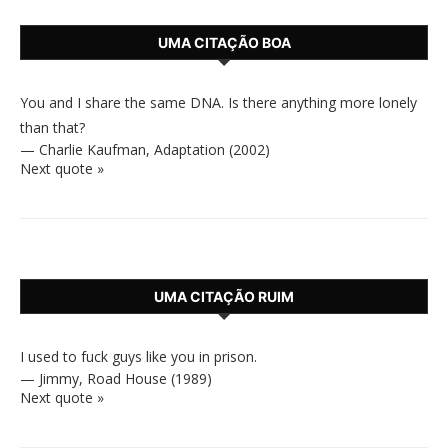
UMA CITAÇÃO BOA
You and I share the same DNA. Is there anything more lonely
than that?
—
Charlie Kaufman
,
Adaptation (2002)
Next quote »
UMA CITAÇÃO RUIM
I used to fuck guys like you in prison.
—
Jimmy
,
Road House (1989)
Next quote »