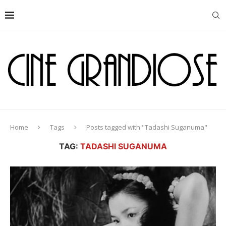
Home
Tags
Posts tagged with "Tadashi Suganuma"
TAG:
TADASHI SUGANUMA