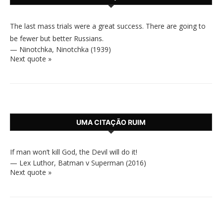
The last mass trials were a great success. There are going to
be fewer but better Russians.
—
Ninotchka
,
Ninotchka (1939)
Next quote »
UMA CITAÇÃO RUIM
If man won’t kill God, the Devil will do it!
—
Lex Luthor
,
Batman v Superman (2016)
Next quote »