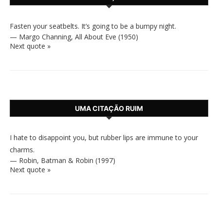
Fasten your seatbelts. It’s going to be a bumpy night.
—
Margo Channing
,
All About Eve (1950)
Next quote »
UMA CITAÇÃO RUIM
I hate to disappoint you, but rubber lips are immune to your
charms.
—
Robin
,
Batman & Robin (1997)
Next quote »