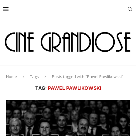
Home
Tags
Posts tagged with "Pawel Pawlikowski"
TAG:
PAWEL PAWLIKOWSKI