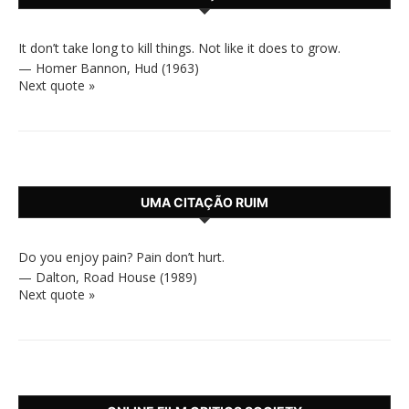
It don’t take long to kill things. Not like it does to grow.
—
Homer Bannon
,
Hud (1963)
Next quote »
UMA CITAÇÃO RUIM
Do you enjoy pain? Pain don’t hurt.
—
Dalton
,
Road House (1989)
Next quote »