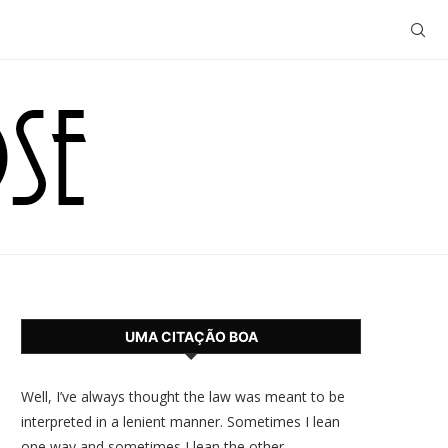
UMA CITAÇÃO BOA
Well, I’ve always thought the law was meant to be
interpreted in a lenient manner. Sometimes I lean
one way and sometimes I lean the other.