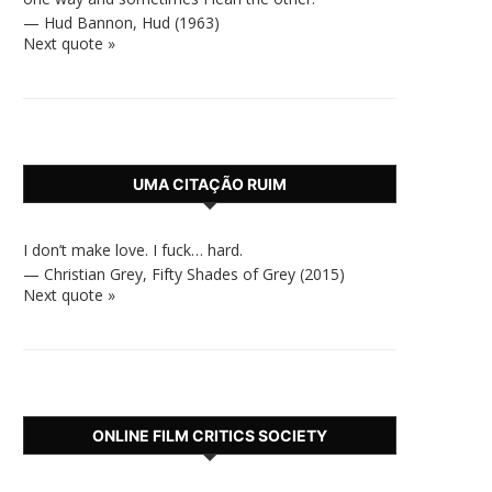
—
Hud Bannon
,
Hud (1963)
Next quote »
UMA CITAÇÃO RUIM
I don’t make love. I fuck… hard.
—
Christian Grey
,
Fifty Shades of Grey (2015)
Next quote »
ONLINE FILM CRITICS SOCIETY