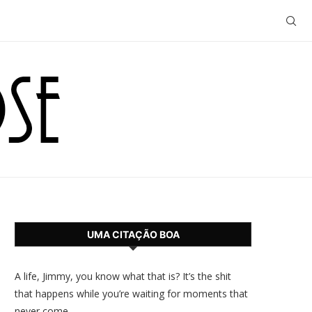
UMA CITAÇÃO BOA
A life, Jimmy, you know what that is? It’s the shit
that happens while you’re waiting for moments that
never come.