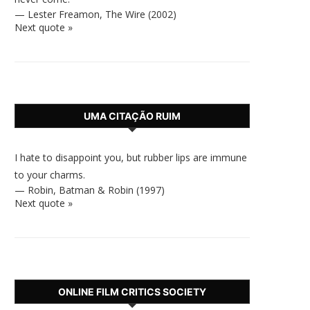
—
Lester Freamon
,
The Wire (2002)
Next quote »
UMA CITAÇÃO RUIM
I hate to disappoint you, but rubber lips are immune
to your charms.
—
Robin
,
Batman & Robin (1997)
Next quote »
ONLINE FILM CRITICS SOCIETY