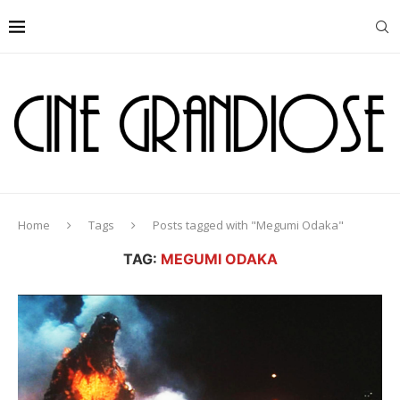
Home
Tags
Posts tagged with "Megumi Odaka"
TAG:
MEGUMI ODAKA