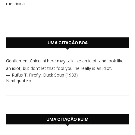
mecânica.
UMA CITAÇÃO BOA
Gentlemen, Chicolini here may talk like an idiot, and look like
an idiot, but don’t let that fool you: he really is an idiot.
—
Rufus T. Firefly
,
Duck Soup (1933)
Next quote »
UMA CITAÇÃO RUIM