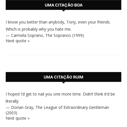
UMA CITAÇÃO BOA
I know you better than anybody, Tony, even your friends.
Which is probably why you hate me.
—
Carmela Soprano
,
The Sopranos (1999)
Next quote »
UMA CITAÇÃO RUIM
I hoped I’d get to nail you one more time. Didn’t think it’d be
literally.
—
Dorian Gray
,
The League of Extraordinary Gentleman
(2003)
Next quote »