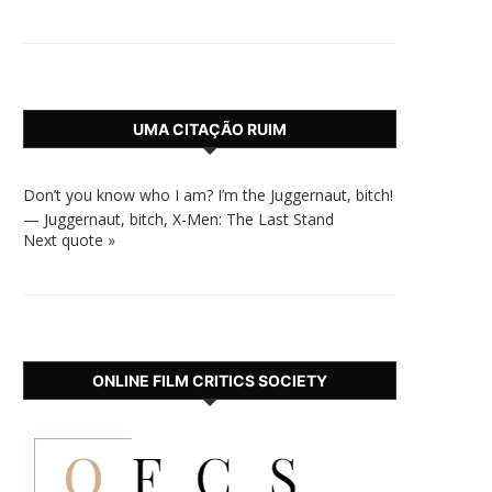
UMA CITAÇÃO RUIM
Don’t you know who I am? I’m the Juggernaut, bitch!
—
Juggernaut, bitch
,
X-Men: The Last Stand
Next quote »
ONLINE FILM CRITICS SOCIETY