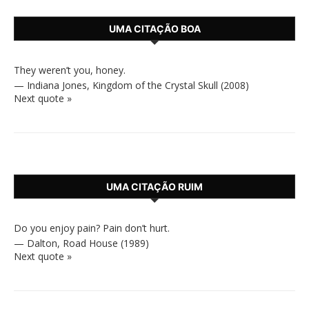
UMA CITAÇÃO BOA
They weren’t you, honey.
—
Indiana Jones
,
Kingdom of the Crystal Skull (2008)
Next quote »
UMA CITAÇÃO RUIM
Do you enjoy pain? Pain don’t hurt.
—
Dalton
,
Road House (1989)
Next quote »