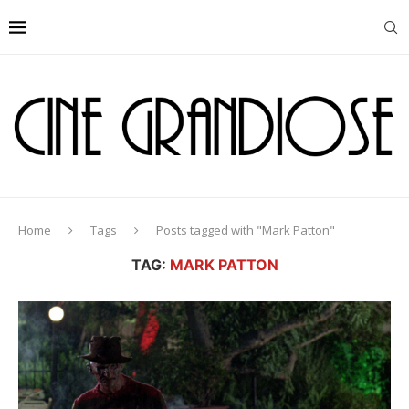
Home
Tags
Posts tagged with "Mark Patton"
TAG:
MARK PATTON