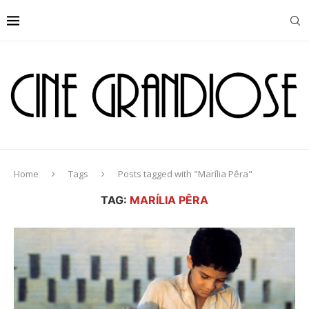
Home
Tags
Posts tagged with "Marília Pêra"
TAG:
MARÍLIA PÊRA