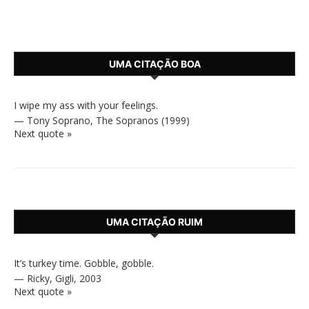
UMA CITAÇÃO BOA
I wipe my ass with your feelings.
—
Tony Soprano
,
The Sopranos (1999)
Next quote »
UMA CITAÇÃO RUIM
It’s turkey time. Gobble, gobble.
—
Ricky
,
Gigli, 2003
Next quote »