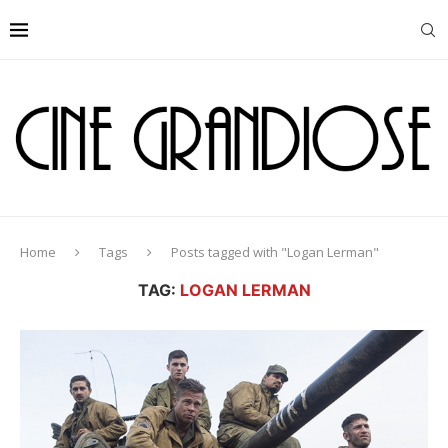
Home
Tags
Posts tagged with "Logan Lerman"
TAG:
LOGAN LERMAN