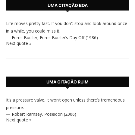
UMA CITAÇÃO BOA
Life moves pretty fast. If you don’t stop and look around once
in a while, you could miss it.
—
Ferris Bueller
,
Ferris Bueller’s Day Off (1986)
Next quote »
UMA CITAÇÃO RUIM
It’s a pressure valve. It won’t open unless there’s tremendous
pressure.
—
Robert Ramsey
,
Poseidon (2006)
Next quote »