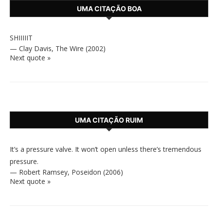
UMA CITAÇÃO BOA
SHIIIIIT
—
Clay Davis
,
The Wire (2002)
Next quote »
UMA CITAÇÃO RUIM
It’s a pressure valve. It won’t open unless there’s tremendous
pressure.
—
Robert Ramsey
,
Poseidon (2006)
Next quote »