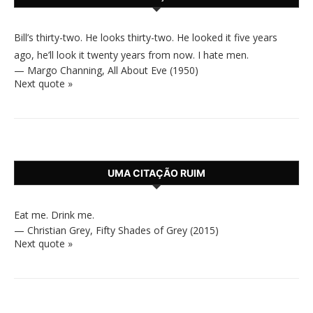
Bill’s thirty-two. He looks thirty-two. He looked it five years
ago, he’ll look it twenty years from now. I hate men.
—
Margo Channing
,
All About Eve (1950)
Next quote »
UMA CITAÇÃO RUIM
Eat me. Drink me.
—
Christian Grey
,
Fifty Shades of Grey (2015)
Next quote »