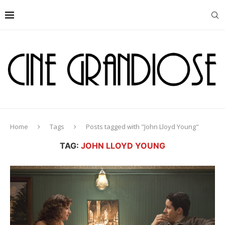
Home
Tags
Posts tagged with "John Lloyd Young"
TAG:
JOHN LLOYD YOUNG