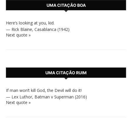
UMA CITAÇÃO BOA
Here’s looking at you, kid.
—
Rick Blaine
,
Casablanca (1942)
Next quote »
UMA CITAÇÃO RUIM
If man won’t kill God, the Devil will do it!
—
Lex Luthor
,
Batman v Superman (2016)
Next quote »