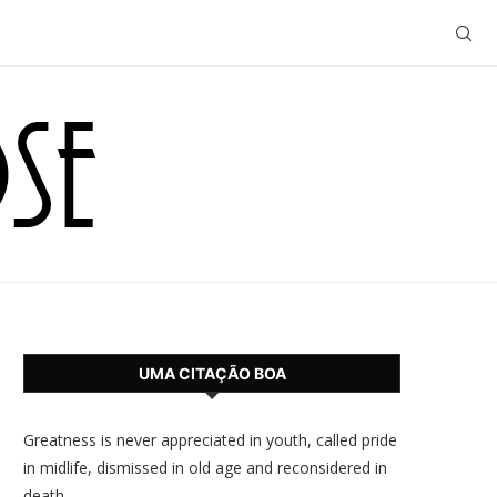
UMA CITAÇÃO BOA
Greatness is never appreciated in youth, called pride
in midlife, dismissed in old age and reconsidered in
death.